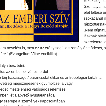
Érzékiség, te
Szentatya me
élet féltése 
szokatlanul i
rábízottaknak
„Nem bújhatun
ifjaknak hite
szerelemre, 
ágra nevelést is, mert ez az erény segíti a személy érlelődését, 
etére.” (Evangelium Vitae enciklika)
tatya beszédei:
ztus az ember szívéhez fordul
e törj házasságot” parancsolat etikai és antropológiai tartalma
zövetség megszegésének gyümölcse: a vágy
redeti meztelenség valóságos jelentése
mberi lét alapvető nyugtalansága
ágy szerepe a személyek kapcsolatában