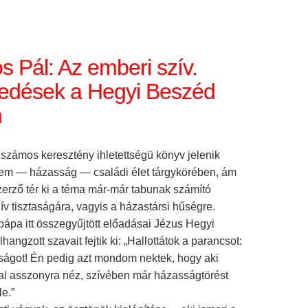
os Pál: Az emberi szív.
edések a Hegyi Beszéd
n
számos keresztény ihletettségü könyv jelenik
em — házasság — családi élet tárgykörében, ám
zerző tér ki a téma már-már tabunak számító
zív tisztaságára, vagyis a házastársi hűségre.
 pápa itt összegyűjtött előadásai Jézus Hegyi
angzott szavait fejtik ki: „Hallottátok a parancsot:
sságot! Én pedig azt mondom nektek, hogy aki
l asszonyra néz, szívében már házasságtörést
le.”