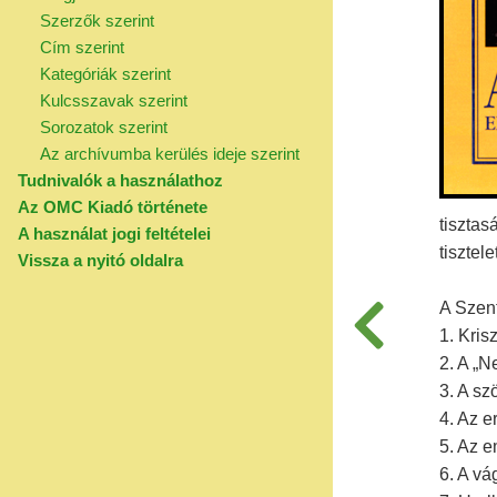
Szerzők szerint
Cím szerint
Kategóriák szerint
Kulcsszavak szerint
Sorozatok szerint
Az archívumba kerülés ideje szerint
Tudnivalók a használathoz
Az OMC Kiadó története
tisztas
A használat jogi feltételei
tisztel
Vissza a nyitó oldalra
A Szen
1. Kris
2. A „N
3. A s
4. Az e
5. Az e
6. A v