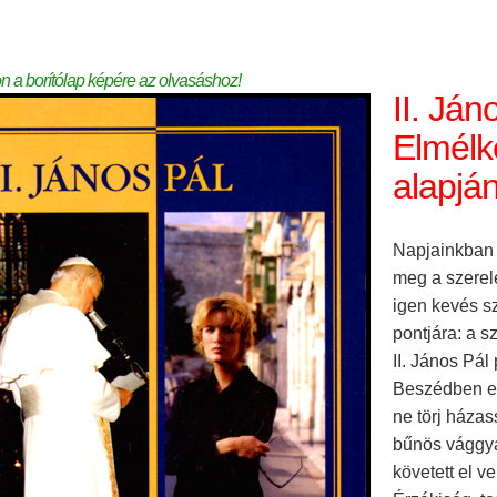
on a borítólap képére az olvasáshoz!
II. Ján
Elmélk
alapjá
Napjainkban 
meg a szerel
igen kevés s
pontjára: a s
II. János Pál
Beszédben elh
ne törj háza
bűnös vággya
követett el ve