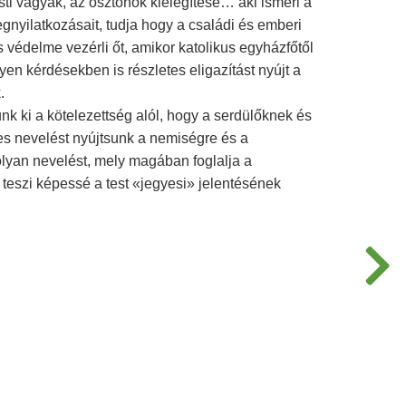
sti vágyak, az ösztönök kielégítése… aki ismeri a
gnyilatkozásait, tudja hogy a családi és emberi
és védelme vezérli őt, amikor katolikus egyházfőtől
lyen kérdésekben is részletes eligazítást nyújt a
.
k ki a kötelezettség alól, hogy a serdülőknek és
les nevelést nyújtsunk a nemiségre és a
olyan nevelést, mely magában foglalja a
s teszi képessé a test «jegyesi» jelentésének