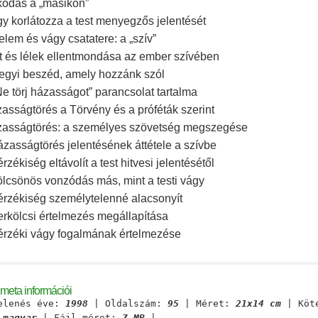
kodás a „másikon”
gy korlátozza a test menyegzős jelentését
elem és vágy csatatere: a „szív”
t és lélek ellentmondása az ember szívében
Hegyi beszéd, amely hozzánk szól
Ne törj házasságot” parancsolat tartalma
asságtörés a Törvény és a próféták szerint
zasságtörés: a személyes szövetség megszegése
ázasságtörés jelentésének áttétele a szívbe
érzékiség eltávolít a test hitvesi jelentésétől
ölcsönös vonzódás más, mint a testi vágy
érzékiség személytelenné alacsonyít
erkölcsi értelmezés megállapítása
 érzéki vágy fogalmának értelmezése
meta információi
elenés éve:
1998
| Oldalszám:
95
| Méret:
21x14 cm
| Köt
:
magyar
| Fájl méret:
7 MB
|