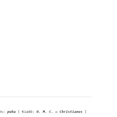
és:
puha
| Kiadó:
O. M. C. – Christianus
|