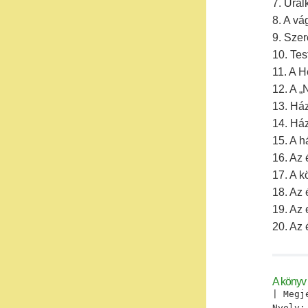
7. Ural
8. A vá
9. Szer
10. Tes
11. A 
12. A „
13. Ház
14. Há
15. A h
16. Az 
17. A k
18. Az 
19. Az 
20. Az
A könyv 
| Megj
Nyelv